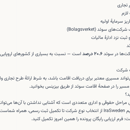
 تجاری
لازم
یز سرمایهٔ اولیه
های سوئد (Bolagsverket)
ثبت نزد ادارهٔ مالیات
د
کت‌ها در سوئد
۲۰.۶ درصد
است — نسبت به بسیاری از کشورهای اروپایی
ت شرکت
اند مسیری معتبر برای دریافت اقامت باشد، به شرط ارائهٔ طرح تجاری واقع‌
مسیر را در صفحهٔ
اقامت سوئد از طریق بیزینس
بخوانید.
د؟
راحل حقوقی و اداری متعددی است که آشنایی نداشتن با آن‌ها می‌تواند ب
ه شماست.
ت: فرم
ارزیابی رایگان پرونده
را همین امروز تکمیل کنید.