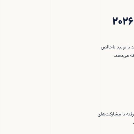
 با تولید ناخالص
ختلفی از ثبت شرکت را می‌پذیرد — از شرکت‌های سهامی خصوصی (Aktiebolag) گرفته تا مشارکت‌های